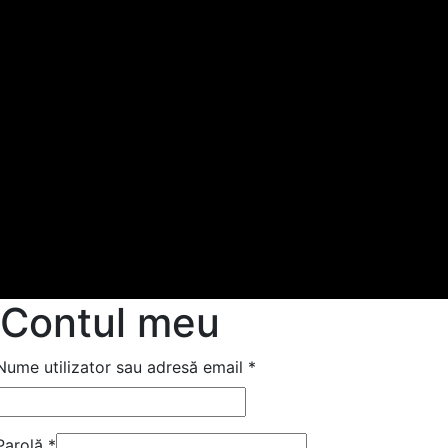
Contul meu
Nume utilizator sau adresă email
*
Parolă
*